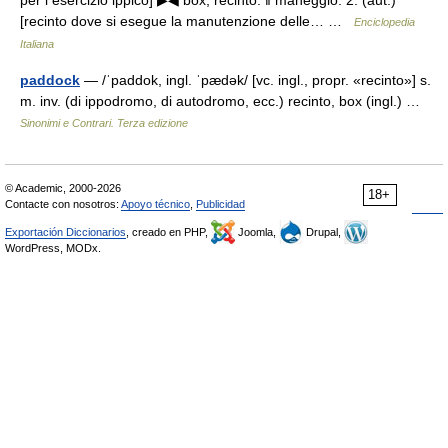
per l esercizio ippico] ▶◀ box, recinto. ‖ maneggio. 2. (aut.)
[recinto dove si esegue la manutenzione delle… …
Enciclopedia
Italiana
paddock
— /ˈpaddok, ingl. ˈpædək/ [vc. ingl., propr. «recinto»] s.
m. inv. (di ippodromo, di autodromo, ecc.) recinto, box (ingl.) …
Sinonimi e Contrari. Terza edizione
© Academic, 2000-2026
18+
Contacte con nosotros:
Apoyo técnico
,
Publicidad
Exportación Diccionarios
, creado en PHP,
Joomla,
Drupal,
WordPress, MODx.