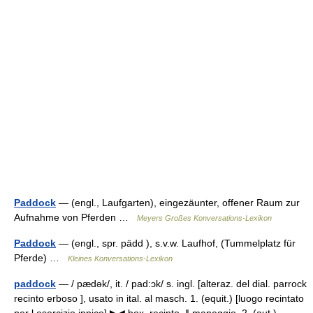
Paddock
— (engl., Laufgarten), eingezäunter, offener Raum zur
Aufnahme von Pferden …
Meyers Großes Konversations-Lexikon
Paddock
— (engl., spr. pädd ), s.v.w. Laufhof, (Tummelplatz für
Pferde) …
Kleines Konversations-Lexikon
paddock
— / pædək/, it. / pad:ɔk/ s. ingl. [alteraz. del dial. parrock
recinto erboso ], usato in ital. al masch. 1. (equit.) [luogo recintato