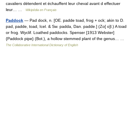
cavaliers détendent et échauffent leur cheval avant d effectuer
leur… …
Wikipédia en Français
Paddock
— Pad dock, n. [OE. padde toad, frog + ock; akin to D.
pad, padde, toad, Icel. & Sw. padda, Dan. padde.] (Zo[ o]l.) A toad
or frog. Wyclif. Loathed paddocks. Spenser [1913 Webster]
{Paddock pipe} (Bot.), a hollow stemmed plant of the genus… …
The Collaborative International Dictionary of English