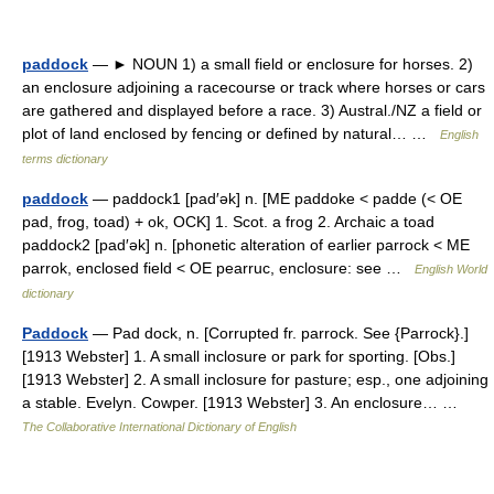
paddock
— ► NOUN 1) a small field or enclosure for horses. 2)
an enclosure adjoining a racecourse or track where horses or cars
are gathered and displayed before a race. 3) Austral./NZ a field or
plot of land enclosed by fencing or defined by natural… …
English
terms dictionary
paddock
— paddock1 [pad′ək] n. [ME paddoke < padde (< OE
pad, frog, toad) + ok, OCK] 1. Scot. a frog 2. Archaic a toad
paddock2 [pad′ək] n. [phonetic alteration of earlier parrock < ME
parrok, enclosed field < OE pearruc, enclosure: see …
English World
dictionary
Paddock
— Pad dock, n. [Corrupted fr. parrock. See {Parrock}.]
[1913 Webster] 1. A small inclosure or park for sporting. [Obs.]
[1913 Webster] 2. A small inclosure for pasture; esp., one adjoining
a stable. Evelyn. Cowper. [1913 Webster] 3. An enclosure… …
The Collaborative International Dictionary of English