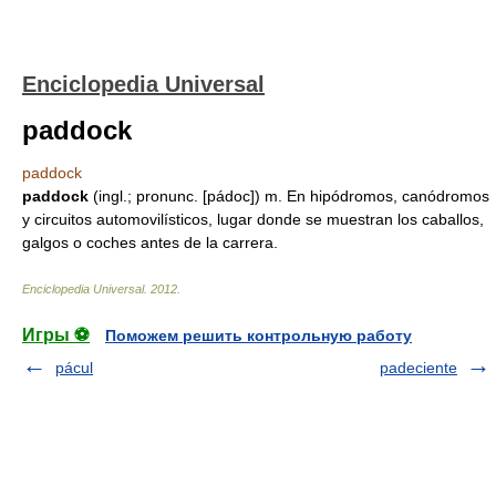
Enciclopedia Universal
paddock
paddock
paddock
(ingl.; pronunc. [pádoc]) m. En hipódromos, canódromos
y circuitos automovilísticos, lugar donde se muestran los caballos,
galgos o coches antes de la carrera.
Enciclopedia Universal
.
2012
.
Игры ⚽
Поможем решить контрольную работу
pácul
padeciente