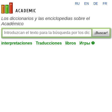
RU
EN
DE
FR
es-academic.com
Los diccionarios y las enciclopedias sobre el
Académico
¡Buscar!
interpretaciones
Traducciones
libros
Игры ⚽